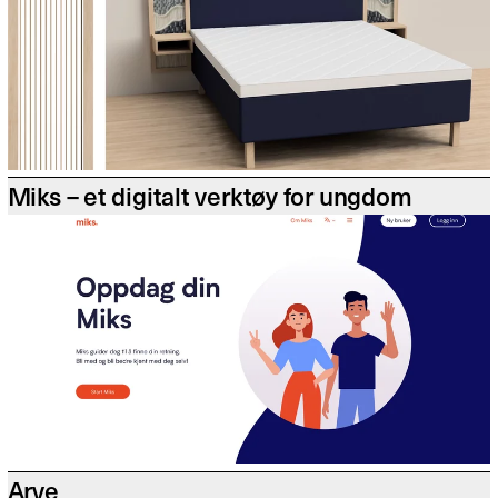
Miks – et digitalt verktøy for ungdom
Arve