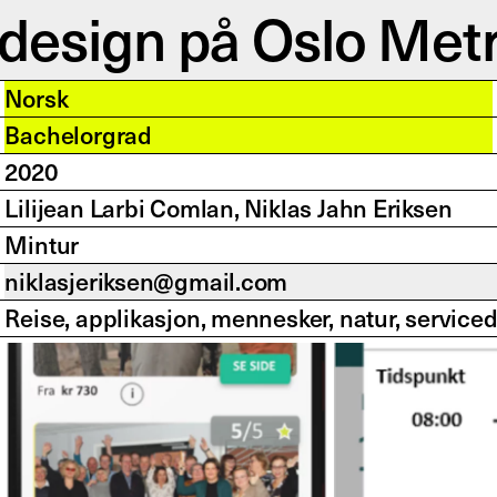
ktdesign på Oslo Met
Norsk
Bachelorgrad
2020
Lilijean Larbi Comlan, Niklas Jahn Eriksen
Mintur
niklasjeriksen@gmail.com
Reise, applikasjon, mennesker, natur, serviced