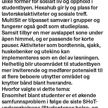
ulike former for sosialt liv og opphold i
studentbyen. Hexahub gir ly og plass for
lavterskelaktiviteter og sosiale treff.
MultiSit er tilpasset samvær i grupper og
fungerer også godt som studieplass.
Samsit tilbyr en mer avslappet sone under
åpen himmel, og er passende for korte
pauser. Aktiviteter som bordtennis, sjakk,
huskebenker og utekino kan
implementeres som en del av løsningen.
Helhetlig blir uteområdet til studentbyen
mer inviterende og medfører potensielt til
at flere beboere utnytter området og
knytter bånd blant hverandre.
Hvorfor valgte vi dette tema:
Ensomhet blant studenter er et økende
samfunnsproblem i følge de siste SHoT-
undersøkelsene (Studentenes helse- og