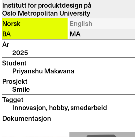
Institutt for produktdesign på
Oslo Metropolitan University
Norsk
English
BA
MA
År
2025
Student
Priyanshu Makwana
Prosjekt
Smile
Tagget
Innovasjon, hobby, smedarbeid
Dokumentasjon