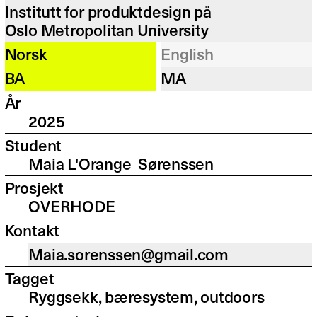
Institutt for produktdesign på
Oslo Metropolitan University
Norsk
English
BA
MA
År
2025
Student
Maia L'Orange Sørenssen
Prosjekt
OVERHODE
Kontakt
Maia.sorenssen@gmail.com
Tagget
Ryggsekk, bæresystem, outdoors