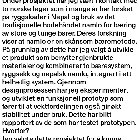
Under prosjektet har jeg vært i kontakt med
to norske leger som i mange år har forsket
på ryggskader i Nepal og bruk av det
tradisjonelle hodebåndet namlo for bæring
av store og tunge bører. Deres forskning
viser at namlo er en skånsom bæremetode.
På grunnlag av dette har jeg valgt å utvikle
et produkt som benytter gjenbrukte
materialer og kombinerer to bæresystem,
ryggsekk og nepalsk namlo, integrert i ett
helhetlig system. Gjennom
designprosessen har jeg eksperimentert
og utviklet en funksjonell prototyp som
fører til at vektfordelingen også gir økt
stabilitet under bruk. Dette har blitt
rapportert av de som har testet prototypen.
Hvorfor?
Jeg valgte dette prosjektet for å kunne