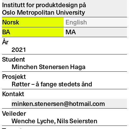
Institutt for produktdesign på
Oslo Metropolitan University
Norsk
English
BA
MA
År
2021
Student
Minchen Stenersen Haga
Prosjekt
Røtter – å fange stedets ånd
Kontakt
minken.stenersen@hotmail.com
Veileder
Wenche Lyche, Nils Seiersten