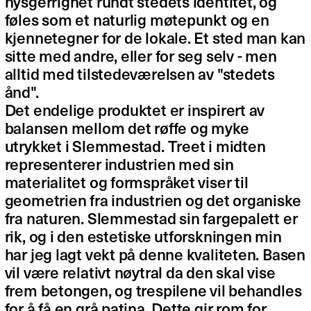
nysgerrighet rundt stedets identitet, og
føles som et naturlig møtepunkt og en
kjennetegner for de lokale. Et sted man kan
sitte med andre, eller for seg selv - men
alltid med tilstedeværelsen av "stedets
ånd".
Det endelige produktet er inspirert av
balansen mellom det røffe og myke
utrykket i Slemmestad. Treet i midten
representerer industrien med sin
materialitet og formspråket viser til
geometrien fra industrien og det organiske
fra naturen. Slemmestad sin fargepalett er
rik, og i den estetiske utforskningen min
har jeg lagt vekt på denne kvaliteten. Basen
vil være relativt nøytral da den skal vise
frem betongen, og trespilene vil behandles
for å få en grå patina. Dette gir rom for